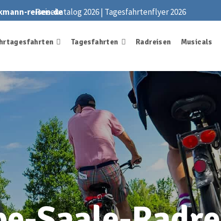
kmann-reisen.de
Reisekatalog 2026
|
Tagesfahrtenflyer 2026
hrtagesfahrten
Tagesfahrten
Radreisen
Musicals
be-Saale-Radre