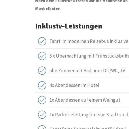
Nach dem Frühstück treten wir die Heimreise an.
Muskelkater.
Inklusiv-Leistungen
Fahrt im modernen Reisebus inklusive
5 x Übernachtung mit Frühstücksbuffet
alle Zimmer mit Bad oder DU/WC, TV
4x Abendessen im Hotel
1x Abendessen auf einem Weingut
1x Radreiseleitung für eine Stadtrun