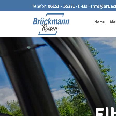
Telefon:
06151 – 55271 ·
E-Mail:
info@bruec
Home
Me
El