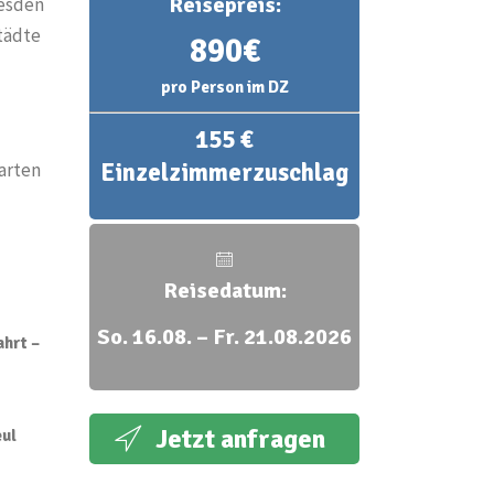
Reisepreis:
resden
tädte
890€
pro Person im DZ
155 €
Einzelzimmerzuschlag
tarten
Reisedatum:
So. 16.08. – Fr. 21.08.2026
ahrt –
Jetzt anfragen
eul