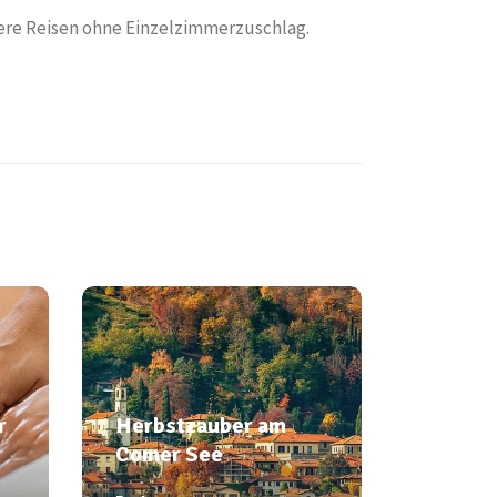
ere Reisen ohne Einzelzimmerzuschlag.
€
554€
Herbstzauber
am Comer See
r
Herbstzauber am
Mo. 04.11. – Fr.
Comer See
08.11.2026