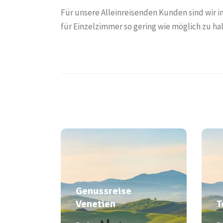
Für unsere Alleinreisenden Kunden sind wir
für Einzelzimmer so gering wie möglich zu ha
640€
Genussreise
T
Venetien
k
Genussreise
So. 09.08.- Do.
S
Venetien
T
13.08.2026
1