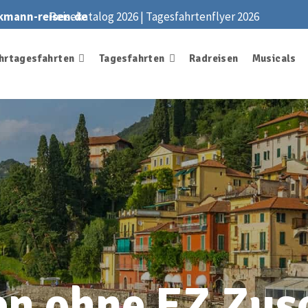
kmann-reisen.de
Reisekatalog 2026
|
Tagesfahrtenflyer 2026
hrtagesfahrten
Tagesfahrten
Radreisen
Musicals
en ohne EZ Zus