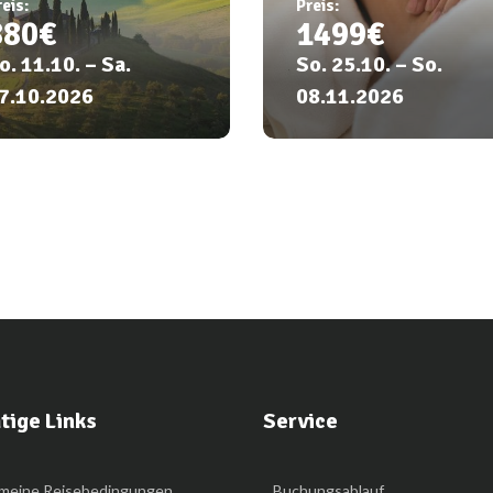
eis:
Preis:
880€
1499€
08.11.2026
o. 11.10. – Sa.
So. 25.10. – So.
7.10.2026
08.11.2026
Weitere
Informationen
Weitere
Informationen
tige Links
Service
emeine Reisebedingungen
Buchungsablauf