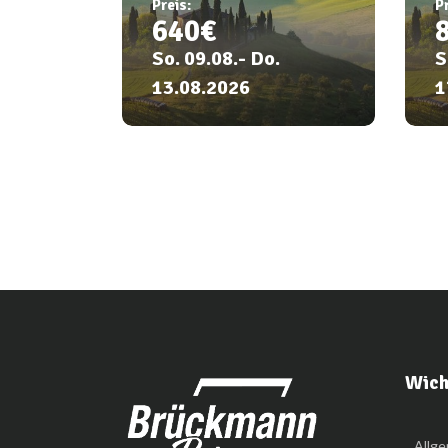
Preis:
Pr
640€
So. 09.08.- Do.
S
13.08.2026
1
Weitere
Informationen
Wich
Allg